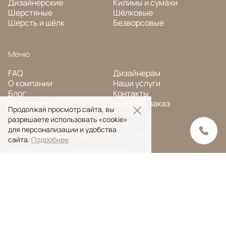
Дизайнерские
Килимы и сумахи
Шерстяные
Шёлковые
Шерсть и шёлк
Безворсовые
Меню
FAQ
Дизайнерам
О компании
Наши услуги
Блог
Контакты
Портфолио
Ковры на заказ
Продолжая просмотр сайта, вы
разрешаете использовать «cookie»
для персонализации и удобства
© Ansy Carpet Company 2005 — 2026
сайта.
Подробнее
Политика конфиденциальности
Поиск ковра
Поиск