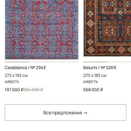
Casablanca / № 2943
Baluchi / № 5269
272 x 193 см
270 x 183 см
шерсть
шерсть
197 000 ₽
394 000 ₽
568 000 ₽
Все предложения →