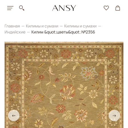
Главная
Килимы и сумахи
Килимы и сумахи
Индийские
Килим &quot;цветы&quot; №2356
←
→