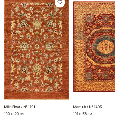
Mille Fleur / № 1191
Mamluk / № 1403
190 x 120 см
191 x 138 см