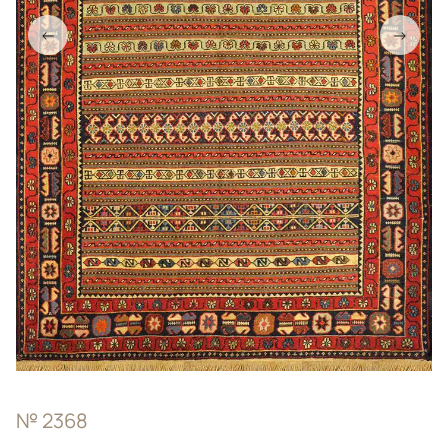
←
→
№ 2368