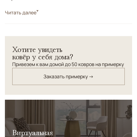
Стиль
Читать далее
Килимы и сумахи
Килим-сумах.</br> Иран. Шерсть.</br> Старинная
технология ручного ковроткачества.</br> Высокая
плотность плетения.
Хотите увидеть
ковёр у себя дома?
Привезем к вам домой до 50 ковров на примерку
Заказать примерку →
Виртуальная