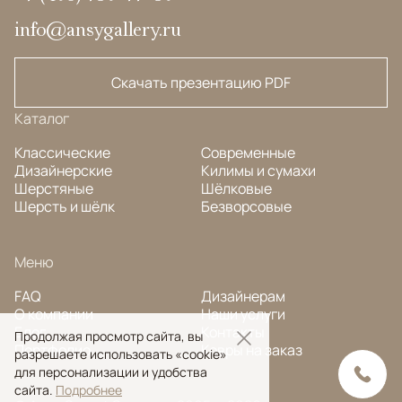
info@ansygallery.ru
Скачать презентацию PDF
Каталог
Классические
Современные
Дизайнерские
Килимы и сумахи
Шерстяные
Шёлковые
Шерсть и шёлк
Безворсовые
Меню
FAQ
Дизайнерам
О компании
Наши услуги
Блог
Контакты
Продолжая просмотр сайта, вы
Портфолио
Ковры на заказ
разрешаете использовать «cookie»
для персонализации и удобства
сайта.
Подробнее