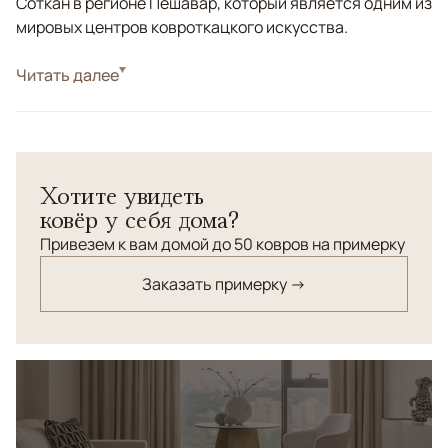
Соткан в регионе Пешавар, который является одним из
мировых центров ковроткацкого искусства.
Стиль
Читать далее
Килимы и сумахи
Цвета
Коричневый/Терракотовый
Узоры
Геометрический
Хотите увидеть
ковёр у себя дома?
Привезем к вам домой до 50 ковров на примерку
Заказать примерку →