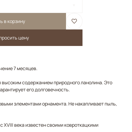
ь в корзину
просить цену
ечение 7 месяцев.
 высоким содержанием природного ланолина. Это
гарантирует его долговечность.
овыми элементами орнамента. Не накапливает пыль,
 с XVIII века известен своими ковроткацкими