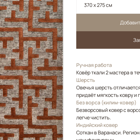
370 x 275 см
Добавит
За
Ручная работа
Ковёр ткали 2 мастера в т
Шерсть
Овечья шерсть отличается
придаёт мягкость ковру и 
Без ворса (килим-ковер)
Безворсовый ковер с ворс
легче чистить.
Индийский ковер
Соткан в Варанаси. Регион