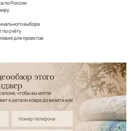
а по России
миру
финального выбора
 по счёту
ловия для проектов
еообзор этого
енджер
салоне, чтобы вы могли
вет и детали ковра до визита или