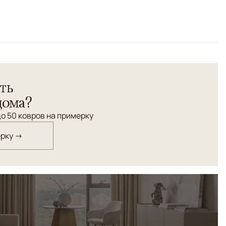
отовый
ть
дома?
о 50 ковров на примерку
ерку →