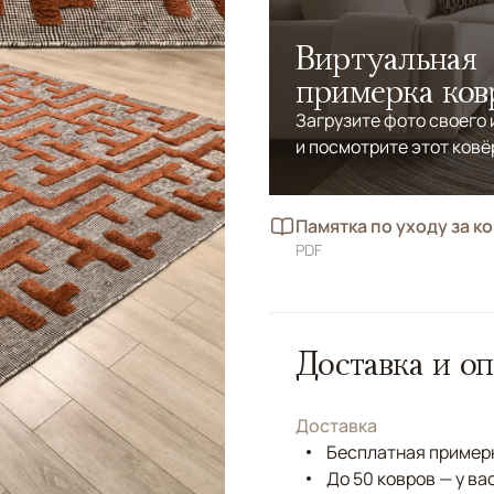
Виртуальная
примерка ков
Загрузите фото своего
и посмотрите этот ковё
Памятка по уходу за к
PDF
Доставка и оп
Доставка
Бесплатная примерк
До 50 ковров — у ва