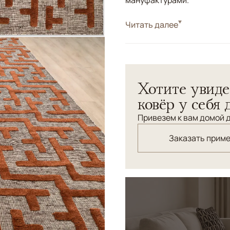
мануфактурами.
Стиль
Читать далее
Килимы и сумахи
Цвета
Коричневый/Террак
Узоры
Геометрический
Хотите увиде
ковёр у себя 
Привезем к вам домой д
Заказать прим