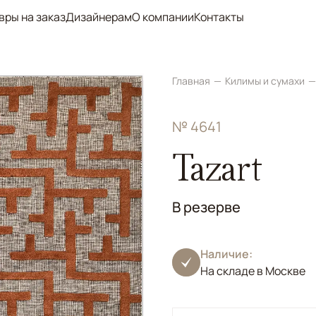
вры на заказ
Дизайнерам
О компании
Контакты
Главная
Килимы и сумахи
№ 4641
Tazart
В резерве
Наличие:
На складе в Москве