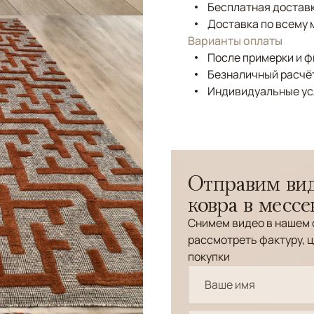
Бесплатная доставк
Доставка по всему 
Варианты оплаты
После примерки и 
Безналичный расчёт
Индивидуальные ус
Отправим вид
ковра в месс
Снимем видео в нашем 
рассмотреть фактуру, ц
покупки