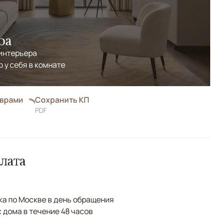
ра
 интерьера
р у себя в комнате
оврами
Сохранить КП
PDF
лата
а по Москве в день обращения
с дома в течение 48 часов