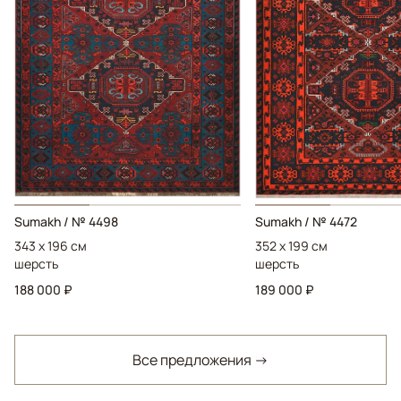
Sumakh / № 4498
Sumakh / № 4472
343 x 196 см
352 x 199 см
шерсть
шерсть
188 000 ₽
189 000 ₽
Все предложения →