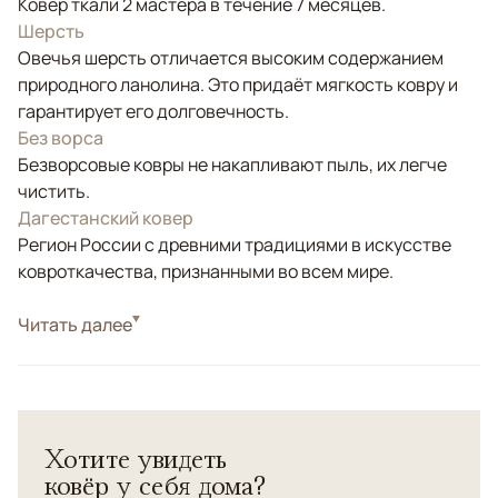
Ковёр ткали 2 мастера в течение 7 месяцев.
Шерсть
Овечья шерсть отличается высоким содержанием
природного ланолина. Это придаёт мягкость ковру и
гарантирует его долговечность.
Без ворса
Безворсовые ковры не накапливают пыль, их легче
чистить.
Дагестанский ковер
Регион России с древними традициями в искусстве
ковроткачества, признанными во всем мире.
Стиль
Читать далее
Килимы и сумахи
Цвета
Красный/Бордовый, Мультиколор
Узоры
Геометрический
Дагестанский "Сумах" - безворсовый ковер ручной
Хотите увидеть
работы из натуральной шерсти. Соткан в поселении
ковёр у себя дома?
Тураг (Табасаранский район, РД) в 60-х годах (XXв.).