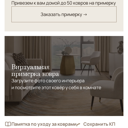
категории ручной выделки. Высокая узловая
Привезем к вам домой до 50 ковров на примерку
плотность плетения. Использовался для
Заказать примерку →
декорирования стены. В прекрасном состоянии,
практичен для напольной эксплуатации.
Виртуальная
примерка ковра
Загрузите фото своего интерьера
и посмотрите этот ковёр у себя в комнате
Памятка по уходу за коврами
Сохранить КП