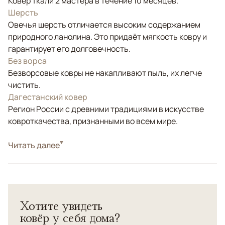
Ковёр ткали 2 мастера в течение 10 месяцев.
Шерсть
Овечья шерсть отличается высоким содержанием
природного ланолина. Это придаёт мягкость ковру и
гарантирует его долговечность.
Без ворса
Безворсовые ковры не накапливают пыль, их легче
чистить.
Дагестанский ковер
Регион России с древними традициями в искусстве
ковроткачества, признанными во всем мире.
Стиль
Читать далее
Килимы и сумахи
Цвета
Красный/Бордовый, Синий, Мультиколор
Узоры
Геометрический
Сумах - разновидность безворсового ковра ручной
Хотите увидеть
работы. Соткан в поселении Хапиль (Табасаранский
ковёр у себя дома?
район, Р. Дагестан) в 70-х гг. (ХХ век). Шерсть высшей