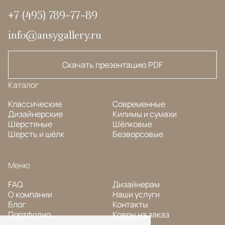
+7 (495) 789-77-89
info@ansygallery.ru
Скачать презентацию PDF
Каталог
Классические
Современные
Дизайнерские
Килимы и сумахи
Шерстяные
Шёлковые
Шерсть и шёлк
Безворсовые
Меню
FAQ
Дизайнерам
О компании
Наши услуги
Блог
Контакты
Портфолио
Ковры на заказ