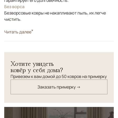
гарантирует его долговечность.
Без ворса
Безворсовые ковры не накапливают пыль, их легче
чистить.
Стиль
Читать далее
Килимы и сумахи
Цвета
Голубой, Синий, Мультиколор
Узоры
Геометрический
Хотите увидеть
ковёр у себя дома?
Привезем к вам домой до 50 ковров на примерку
Заказать примерку →