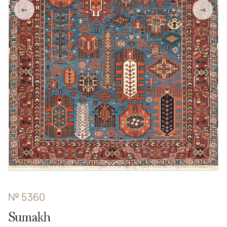
←
→
№ 5360
Sumakh