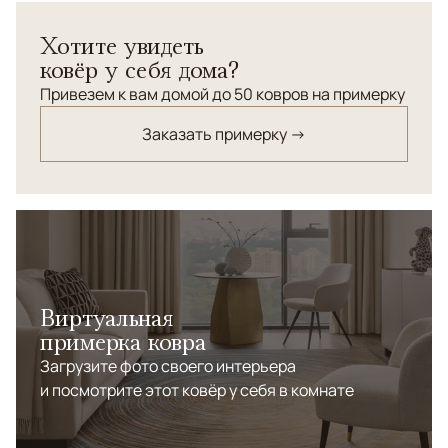
Дагестан) в 50-х г.г. ХХ века. Сумах высшей категории
Хотите увидеть
(высокая плотность плетения, изысканная
ковёр у себя дома?
расцветка), творение известной и уважаемой в
нагорном Дагестане мастерицы. Использовался как
Привезем к вам домой до 50 ковров на примерку
настенный ковер. В прекрасном состоянии, практичен
Заказать примерку →
для напольной эксплуатации.
Виртуальная
примерка ковра
Загрузите фото своего интерьера
и посмотрите этот ковёр у себя в комнате