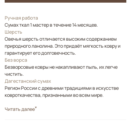
Ручная работа
Сумах ткал 1 мастер в течение 14 месяцев.
Шерсть
Овечья шерсть отличается высоким содержанием
природного ланолина. Это придаёт мягкость ковру и
гарантирует его долговечность.
Без ворса
Безворсовые ковры не накапливают пыль, их легче
чистить.
Дагестанский сумах
Регион России с древними традициями в искусстве
ковроткачества, признанными во всем мире.
Стиль
Читать далее
Килимы и сумахи
Безворсовый ковер ручной работы из шерсти высшей
категории. Соткан в селе Куг (Хивский район, Р.