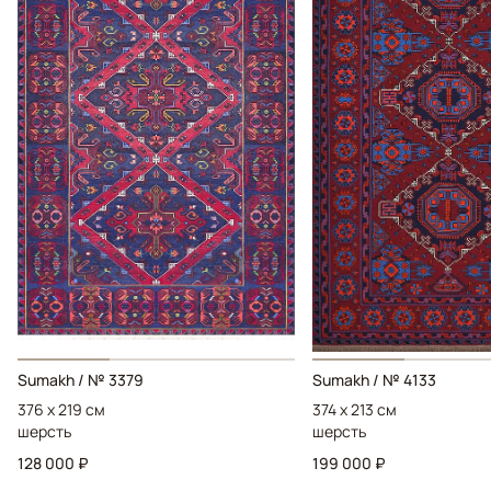
Sumakh / № 3379
Sumakh / № 4133
376 x 219 см
374 x 213 см
шерсть
шерсть
128 000 ₽
199 000 ₽