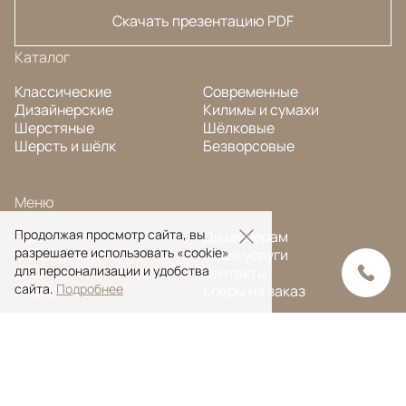
Скачать презентацию PDF
Каталог
Классические
Современные
Дизайнерские
Килимы и сумахи
Шерстяные
Шёлковые
Шерсть и шёлк
Безворсовые
Меню
Продолжая просмотр сайта, вы
FAQ
Дизайнерам
разрешаете использовать «cookie»
О компании
Наши услуги
для персонализации и удобства
Блог
Контакты
сайта.
Подробнее
Портфолио
Ковры на заказ
© Ansy Carpet Company 2005 — 2026
Политика конфиденциальности
Поиск ковра