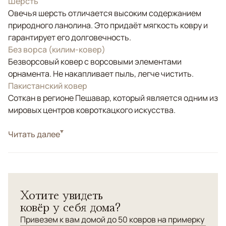
Шерсть
Овечья шерсть отличается высоким содержанием
природного ланолина. Это придаёт мягкость ковру и
гарантирует его долговечность.
Без ворса (килим-ковер)
Безворсовый ковер с ворсовыми элементами
орнамента. Не накапливает пыль, легче чистить.
Пакистанский ковер
Соткан в регионе Пешавар, который является одним из
мировых центров ковроткацкого искусства.
Стиль
Читать далее
Килимы и сумахи
Цвета
Красный/Бордовый, Мультиколор
Узоры
Геометрический
Хотите увидеть
ковёр у себя дома?
Привезем к вам домой до 50 ковров на примерку