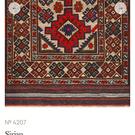
←
→
№ 4207
Sirjan