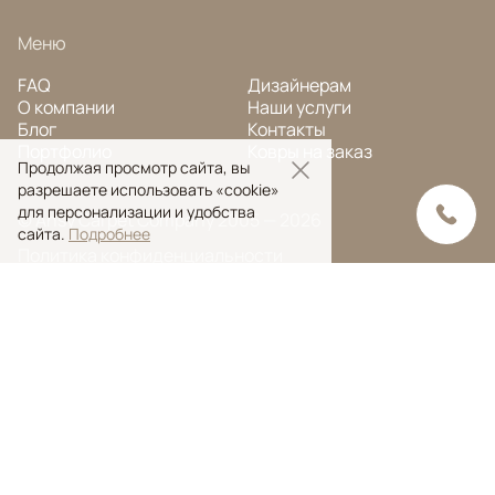
Меню
FAQ
Дизайнерам
О компании
Наши услуги
Блог
Контакты
Портфолио
Ковры на заказ
Продолжая просмотр сайта, вы
разрешаете использовать «cookie»
для персонализации и удобства
© Ansy Carpet Company 2005 — 2026
сайта.
Подробнее
Политика конфиденциальности
Поиск ковра
Поиск