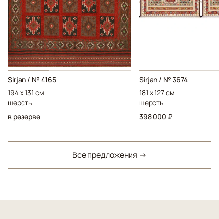
Sirjan / № 4165
Sirjan / № 3674
194 x 131 см
181 x 127 см
шерсть
шерсть
в резерве
398 000 ₽
Все предложения →