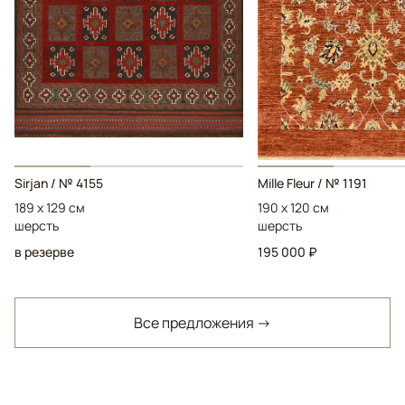
Sirjan / № 4155
Mille Fleur / № 1191
189 x 129 см
190 x 120 см
шерсть
шерсть
в резерве
195 000 ₽
Все предложения →