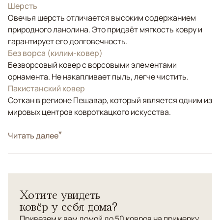
Шерсть
Овечья шерсть отличается высоким содержанием
природного ланолина. Это придаёт мягкость ковру и
гарантирует его долговечность.
Без ворса (килим-ковер)
Безворсовый ковер с ворсовыми элементами
орнамента. Не накапливает пыль, легче чистить.
Пакистанский ковер
Соткан в регионе Пешавар, который является одним из
мировых центров ковроткацкого искусства.
Стиль
Читать далее
Килимы и сумахи
Цвета
Красный/Бордовый, Мультиколор
Узоры
Геометрический
Хотите увидеть
ковёр у себя дома?
Привезем к вам домой до 50 ковров на примерку