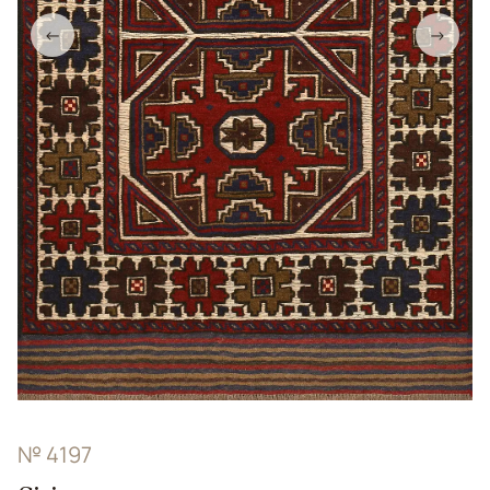
←
→
№ 4197