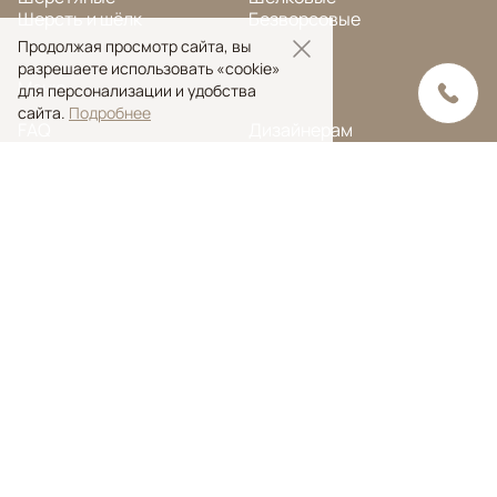
Шерсть и шёлк
Безворсовые
Продолжая просмотр сайта, вы
разрешаете использовать «cookie»
Меню
для персонализации и удобства
сайта.
Подробнее
FAQ
Дизайнерам
О компании
Наши услуги
Блог
Контакты
Портфолио
Ковры на заказ
© Ansy Carpet Company 2005 — 2026
Политика конфиденциальности
Поиск ковра
Поиск