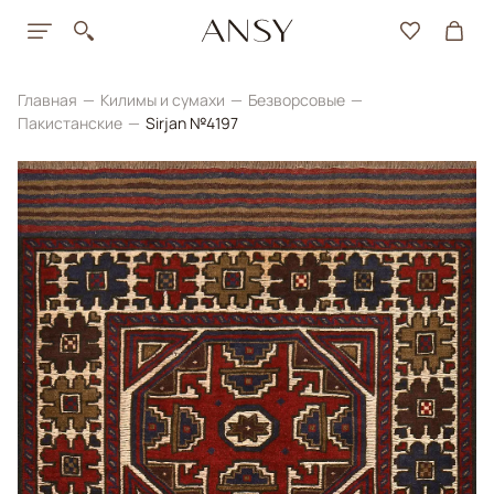
Главная
Килимы и сумахи
Безворсовые
Пакистанские
Sirjan №4197