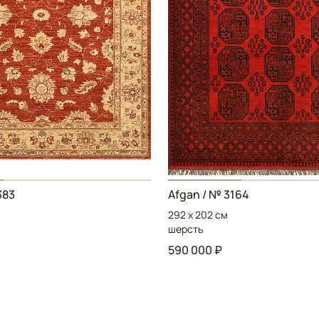
383
Afgan / № 3164
292 x 202 см
шерсть
590 000 ₽