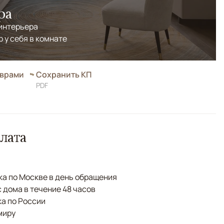
ра
 интерьера
р у себя в комнате
оврами
Сохранить КП
PDF
лата
а по Москве в день обращения
с дома в течение 48 часов
а по России
миру