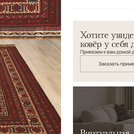
Цвета
Красный/Бордовый
Узоры
Геометрический
Безворсовый килим ручной
Хотите увиде
Соткан в Пакистане по ста
ковёр у себя 
Привезем к вам домой д
Заказать прим
Виртуальная