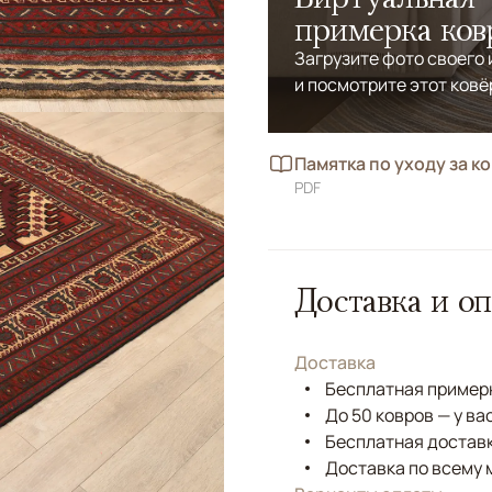
примерка ков
Загрузите фото своего
и посмотрите этот ковё
Памятка по уходу за к
PDF
Доставка и оп
Доставка
Бесплатная примерк
До 50 ковров — у ва
Бесплатная доставк
Доставка по всему 