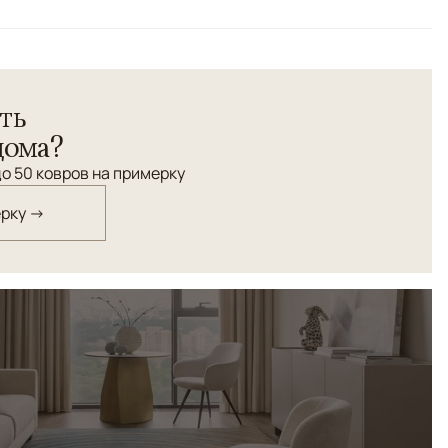
 работы с вкраплением ворсовых элементов орнамента.
ть
ринной технологии из натуральной шерсти.
дома?
о 50 ковров на примерку
ерку →