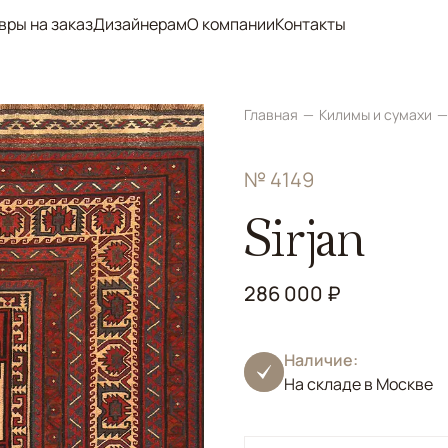
вры на заказ
Дизайнерам
О компании
Контакты
Главная
Килимы и сумахи
№ 4149
Sirjan
286 000 ₽
Наличие:
На складе в Москве