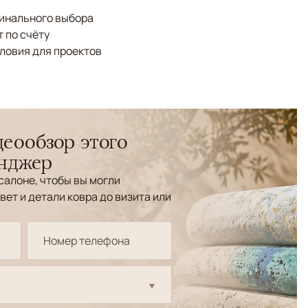
финального выбора
 по счёту
ловия для проектов
еообзор этого
енджер
салоне, чтобы вы могли
вет и детали ковра до визита или