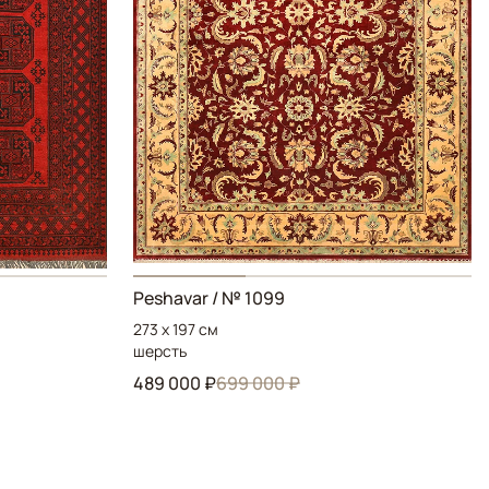
Peshavar / № 1099
273 x 197 см
шерсть
489 000 ₽
699 000 ₽