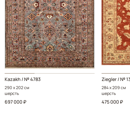
Kazakh / № 4783
Ziegler / № 1
290 x 202 см
284 x 209 см
шерсть
шерсть
697 000 ₽
475 000 ₽