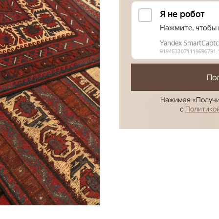
По
Нажимая «Получи
с
Политико