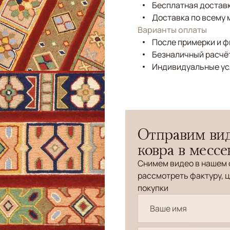
Бесплатная доставк
Доставка по всему 
Варианты оплаты
После примерки и 
Безналичный расчёт
Индивидуальные ус
Отправим вид
ковра в месс
Снимем видео в нашем 
рассмотреть фактуру, ц
покупки