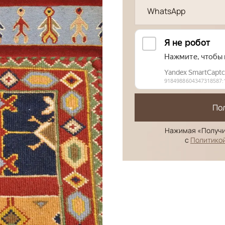
WhatsApp
По
Нажимая «Получи
с
Политико