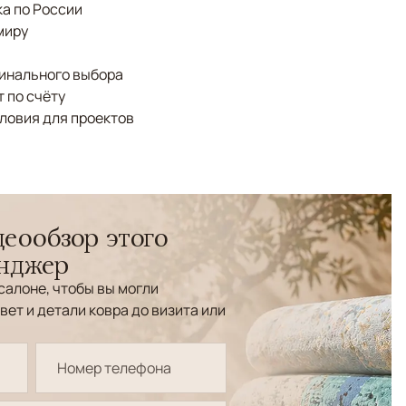
а по России
миру
финального выбора
 по счёту
ловия для проектов
еообзор этого
енджер
салоне, чтобы вы могли
вет и детали ковра до визита или