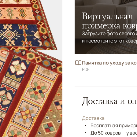
Виртуальная
примерка ков
Загрузите фото своего
и посмотрите этот ковё
Памятка по уходу за к
PDF
Доставка и оп
Доставка
Бесплатная примерк
До 50 ковров — у ва