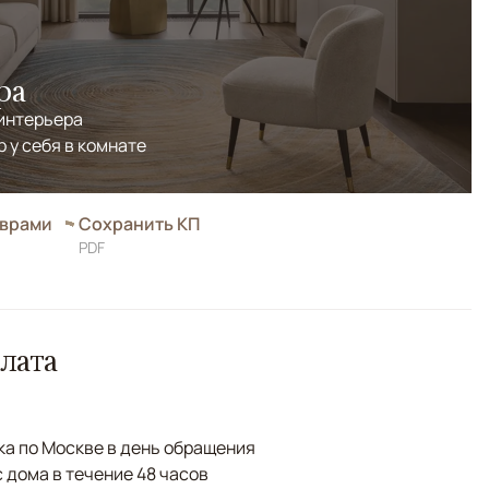
ра
 интерьера
р у себя в комнате
оврами
Сохранить КП
PDF
лата
а по Москве в день обращения
с дома в течение 48 часов