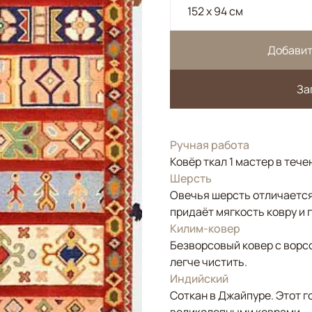
152 x 94 см
Добавит
За
Ручная работа
Ковёр ткал 1 мастер в тече
Шерсть
Овечья шерсть отличается
придаёт мягкость ковру и 
Килим-ковер
Безворсовый ковер с ворс
легче чистить.
Индийский
Соткан в Джайпуре. Этот г