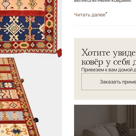
великолепными коврами.
Стиль
Читать далее
Килимы и сумахи
Сложная комбинированная 
безворсовых элементов в 
высшей категории.
Хотите увиде
ковёр у себя 
Привезем к вам домой д
Заказать прим