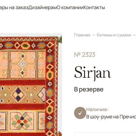
вры на заказ
Дизайнерам
О компании
Контакты
Главная
Килимы и сумахи
№ 2323
Sirjan
В резерве
Наличие:
В шоу-руме на Пречи