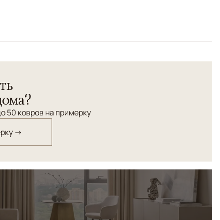
техника ручного ковроткачества: сочетание ворсовых и
орнаменте. Персидский орнамент "Сирджан". Шерсть
ть
дома?
о 50 ковров на примерку
ерку →