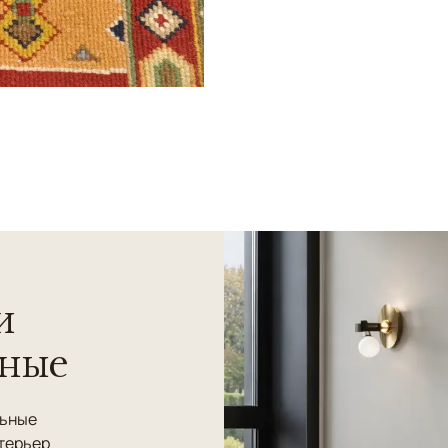
и
нные
льные
терьер