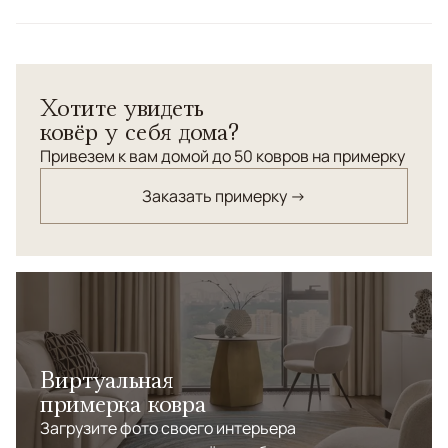
Килим - ковер пакистанский. Ручная работа. Соткан по
традиционной сложной комбинированной технологии
(сочетание безворсовых и ворсовых элементов
Хотите увидеть
орнамента). Шерсть высокой категории. Высокая
ковёр у себя дома?
узелковая плотность.
Привезем к вам домой до 50 ковров на примерку
Заказать примерку →
Виртуальная
примерка ковра
Загрузите фото своего интерьера