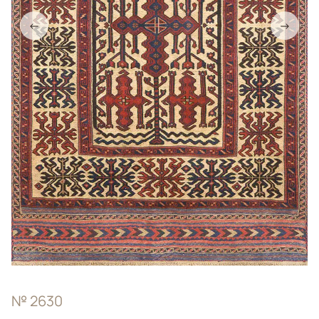
←
→
№ 2630