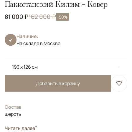
Пакистанский Килим - Ковер
81 000 ₽
162 000 ₽
-50%
Наличие:
На складе в Москве
193 x 126 см
Добавить в корзину
Состав
шерсть
Стиль
Читать далее
Килимы и сумахи