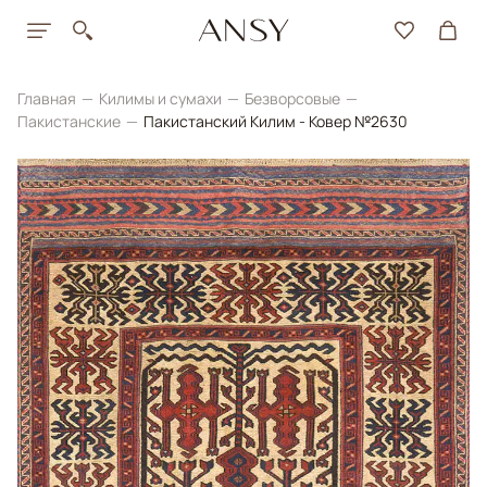
Главная
Килимы и сумахи
Безворсовые
Пакистанские
Пакистанский Килим - Ковер №2630