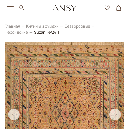
Главная
Килимы и сумахи
Безворсовые
Персидские
Suzani №2411
←
→