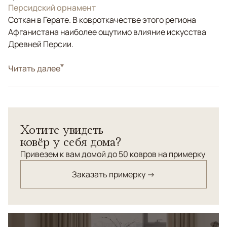
Персидский орнамент
Соткан в Герате. В ковроткачестве этого региона
Афганистана наиболее ощутимо влияние искусства
Древней Персии.
Стиль
Читать далее
Килимы и сумахи
Цвета
Бежевый, Розовый, Мультиколор
Узоры
Геометрический
Персидский орнамент килим-ковра "Сюзани" состоит
Хотите увидеть
из ворсовых и безворсовых элементов. Соткан из
ковёр у себя дома?
100%ой шерсти высшей категории.
Привезем к вам домой до 50 ковров на примерку
Заказать примерку →