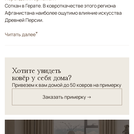
Соткан в Герате. В ковроткачестве этого региона
Афганистана наиболее ощутимо влияние искусства
Древней Персии.
Стиль
Читать далее
Килимы и сумахи
Бежевый, Коричневый/Терракотовый,
Цвета
Мультиколор
Узоры
Геометрический
Хотите увидеть
Килим-ковер"Сюзани из натуральной качественной
ковёр у себя дома?
шерсти. Орнамент состоит из ворсовых и безворсовых
элементов. Высокая плотность узлов.
Привезем к вам домой до 50 ковров на примерку
Заказать примерку →