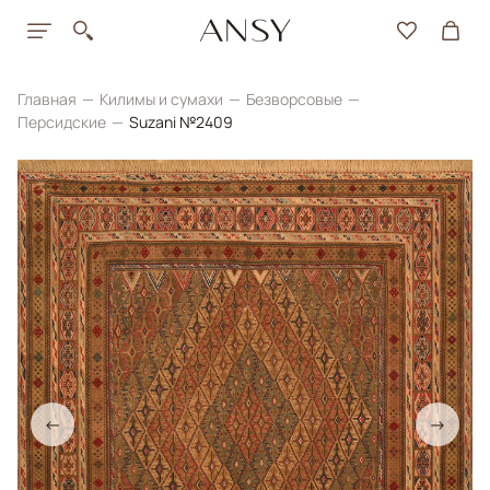
Главная
Килимы и сумахи
Безворсовые
Персидские
Suzani №2409
←
→