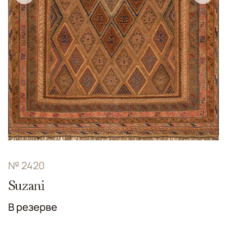
№ 2420
Suzani
В резерве