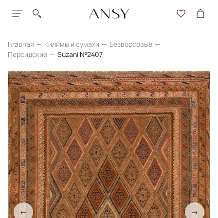
Главная
Килимы и сумахи
Безворсовые
Персидские
Suzani №2407
←
→