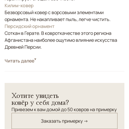
Килим-ковер
Безворсовый ковер с ворсовыми элементами
орнамента. Не накапливает пыль, легче чистить.
Персидский орнамент
Соткан в Герате. В ковроткачестве этого региона
Афганистана наиболее ощутимо влияние искусства
Древней Персии.
Стиль
Читать далее
Килимы и сумахи
Цвета
Бежевый, Розовый, Мультиколор
Узоры
Геометрический
Килим-ковер "Сюзани" соткан с применением сложной
Хотите увидеть
старинной технологии ручного ковроткачества с
ковёр у себя дома?
комбинированием ворса. Ворс и основа из
натуральной шерсти высокого качества.
Привезем к вам домой до 50 ковров на примерку
Заказать примерку →