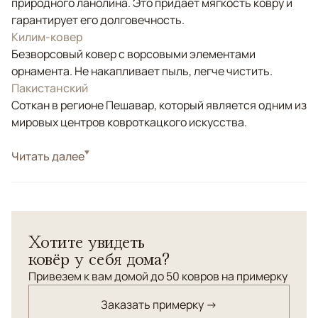
природного ланолина. Это придаёт мягкость ковру и
гарантирует его долговечность.
Килим-ковер
Безворсовый ковер с ворсовыми элементами
орнамента. Не накапливает пыль, легче чистить.
Пакистанский
Соткан в регионе Пешавар, который является одним из
мировых центров ковроткацкого искусства.
Стиль
Читать далее
Килимы и сумахи
Килим (безворсовый ковер) из шерсти с вкраплением
ворсовых элементов орнамента - "Герат". Соткан в
Пакистане с соблюдением традиционной старинной
Хотите увидеть
технологии ручного ковроткачества. Высокая
ковёр у себя дома?
плотность плетения.
Привезем к вам домой до 50 ковров на примерку
Заказать примерку →