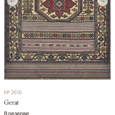
←
→
№ 2616
Gerat
В резерве