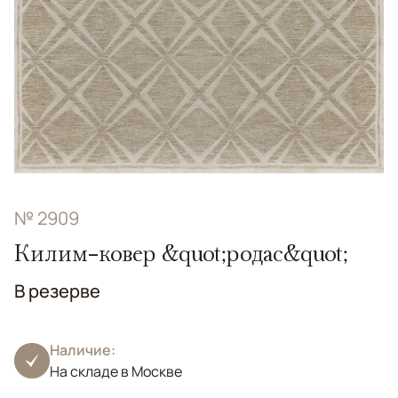
№ 2909
Килим-ковер &quot;родас&quot;
В резерве
Наличие:
На складе в Москве