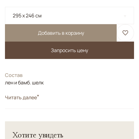
295 x 246 см
Добавить в корзину
Запросить цену
Состав
лен и бамб. шелк
Стиль
Читать далее
Современные
Стильный килим-ковер "Родас" мягких оттенков
сливночного и бежевого внесет в Ваш дом ощущение
присутствия солнечного света.
Хотите увидеть