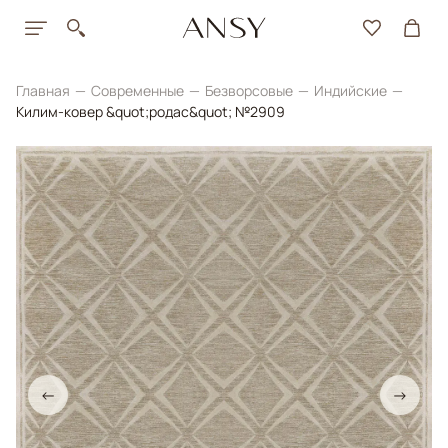
Главная
Современные
Безворсовые
Индийские
Килим-ковер &quot;родас&quot; №2909
←
→