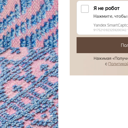
По
Нажимая «Получи
с
Политико