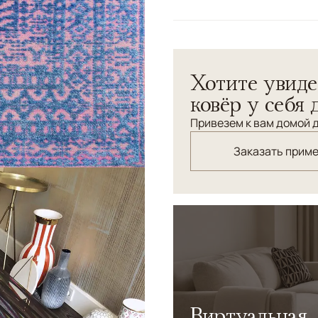
Цвета
Розовый, Голубой, С
Узоры
Геометрический
Фактурный килим-ковер на
Хотите увиде
великолепным акцентом в 
ковёр у себя 
Привезем к вам домой д
Заказать прим
Виртуальная