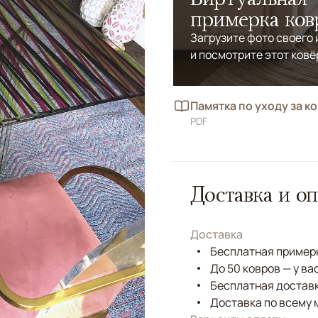
примерка ков
Загрузите фото своего
и посмотрите этот ковё
Памятка по уходу за к
PDF
Доставка и оп
Доставка
Бесплатная примерк
До 50 ковров — у ва
Бесплатная доставк
Доставка по всему 