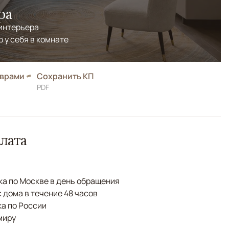
ра
 интерьера
р у себя в комнате
оврами
Сохранить КП
PDF
лата
а по Москве в день обращения
с дома в течение 48 часов
а по России
миру