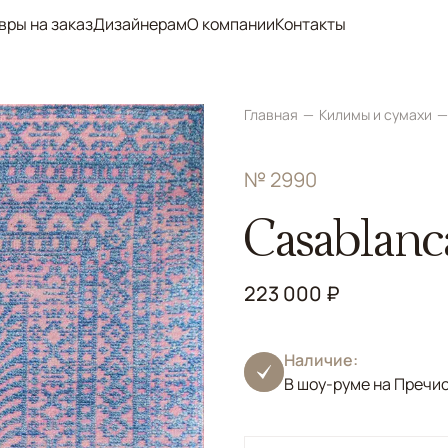
вры на заказ
Дизайнерам
О компании
Контакты
Главная
Килимы и сумахи
№ 2990
Casablanc
223 000 ₽
Наличие:
В шоу-руме на Пречи