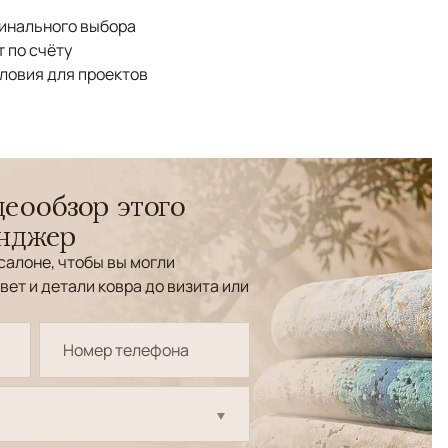
финального выбора
 по счёту
ловия для проектов
еообзор этого
енджер
салоне, чтобы вы могли
вет и детали ковра до визита или