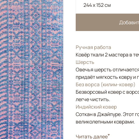
244 x 152 см
Добавит
Ручная работа
Ковёр ткали 2 мастера в т
Шерсть
Овечья шерсть отличается
придаёт мягкость ковру и 
Без ворса (килим-ковер)
Безворсовый ковер с ворс
легче чистить.
Индийский ковер
Соткан в Джайпуре. Этот г
великолепными коврами.
Стиль
Читать далее
Килимы и сумахи