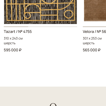
Tazart / № 4755
Velora / № 5
310 x 243 см
301 x 253 см
шерсть
шерсть
595 000 ₽
565 000 ₽