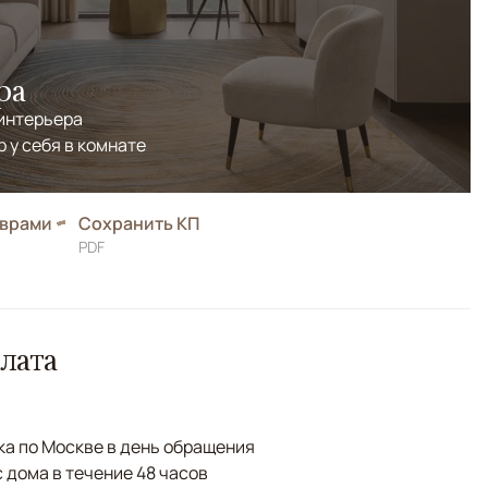
ра
 интерьера
р у себя в комнате
оврами
Сохранить КП
PDF
лата
а по Москве в день обращения
с дома в течение 48 часов