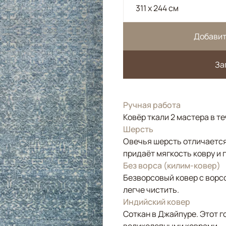
311 x 244 см
Добавит
За
Ручная работа
Ковёр ткали 2 мастера в т
Шерсть
Овечья шерсть отличается
придаёт мягкость ковру и 
Без ворса (килим-ковер)
Безворсовый ковер с ворс
легче чистить.
Индийский ковер
Соткан в Джайпуре. Этот г