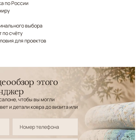
а по России
миру
финального выбора
 по счёту
ловия для проектов
еообзор этого
енджер
салоне, чтобы вы могли
вет и детали ковра до визита или