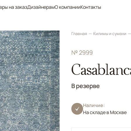
вры на заказ
Дизайнерам
О компании
Контакты
Главная
Килимы и сумахи
№ 2999
Casablanc
В резерве
Наличие:
На складе в Москве