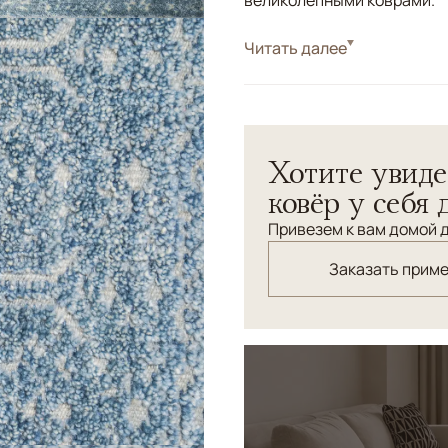
великолепными коврами.
Стиль
Читать далее
Килимы и сумахи
Урбанистический килим-к
синего цвета станет ярки
Хотите увиде
ковёр у себя 
Привезем к вам домой д
Заказать прим