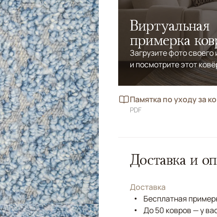
Виртуальная
примерка ков
Загрузите фото своего
и посмотрите этот ковё
Памятка по уходу за к
PDF
Доставка и оп
Доставка
Бесплатная примерк
До 50 ковров — у ва