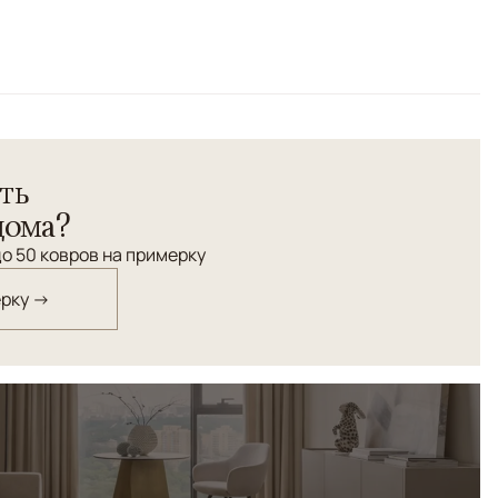
овер с фактурным шерстным орнаментом тускловато-
м акцентом любого интерьера.
ть
дома?
о 50 ковров на примерку
ерку →