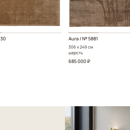
630
Aura / № 5881
306 x 249 см
шерсть
685 000 ₽