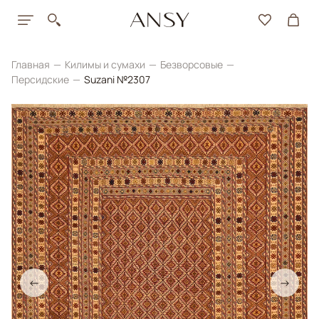
Главная
Килимы и сумахи
Безворсовые
Персидские
Suzani №2307
←
→