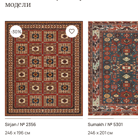
модели
-30%
Sirjan / № 2356
Sumakh / № 5301
246 x 196 см
246 x 201 см