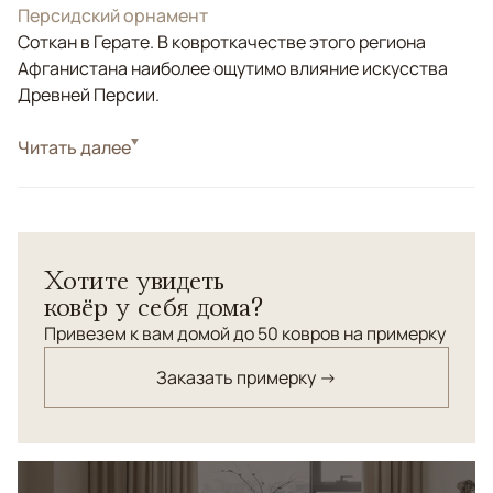
Персидский орнамент
Соткан в Герате. В ковроткачестве этого региона
Афганистана наиболее ощутимо влияние искусства
Древней Персии.
Стиль
Читать далее
Килимы и сумахи
Цвета
Бежевый, Коричневый/Терракотовый
Узоры
Геометрический
Ковер с комбинированным ворсом "Сюзани". Сложная
Хотите увидеть
техника ручного ковроткачества: сочетание ворсовых
ковёр у себя дома?
и безворсовых элементов в орнаменте. Шерсть
высшей категории.
Привезем к вам домой до 50 ковров на примерку
Заказать примерку →