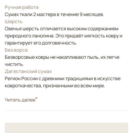
Ручная работа
Сумах ткали 2 мастера в течение 9 месяцев.
Шерсть
Овечья шерсть отличается высоким содержанием
природного ланолина. Это придаёт мягкость ковру и
гарантирует его долговечность.
Без ворса
Безворсовые ковры не накапливают пыль, их легче
чистить.
Дагестанский сумах
Регион России с древними традициями в искусстве
ковроткачества, признанными во всем мире.
Стиль
Читать далее
Килимы и сумахи
Цвета
Красный/Бордовый, Синий, Мультиколор
Узоры
Геометрический
Сумах - безворсовый ковер ручной работы. Соткан в