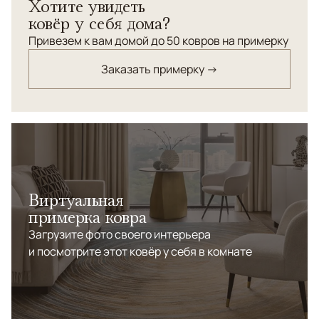
Хотите увидеть
70-х годах ХХ века в нагорном Дагестане (район
ковёр у себя дома?
Табасаран). Соблюдены многовековые традиции
ковроткачества: шерстяные нити ручной крутки
Привезем к вам домой до 50 ковров на примерку
(прялка, веретено). Использовался на стене ( как фон
Заказать примерку →
под фамильное оружие). В отличном состоянии.
Практичен при напольной эксплуатации.
Виртуальная
примерка ковра
Загрузите фото своего интерьера
и посмотрите этот ковёр у себя в комнате