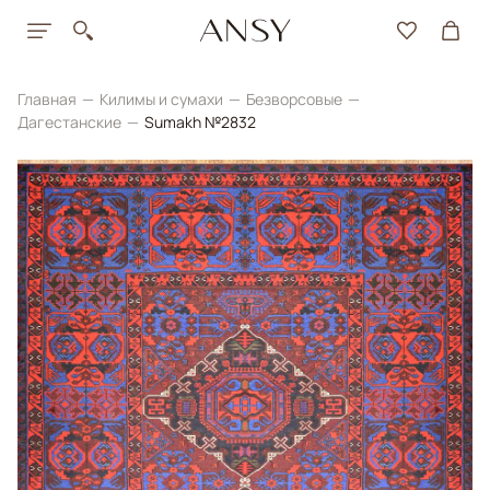
Главная
Килимы и сумахи
Безворсовые
Дагестанские
Sumakh №2832